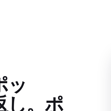
ポッ
返し。ポ