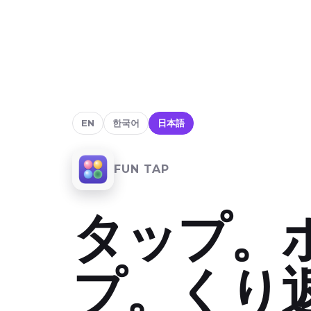
EN
한국어
日本語
FUN TAP
タップ。
プ。くり