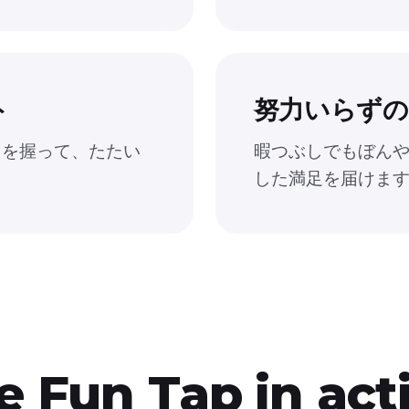
ト
努力いらずの
ゃを握って、たたい
暇つぶしでもぼんやり
した満足を届けま
ee
Fun Tap
in act