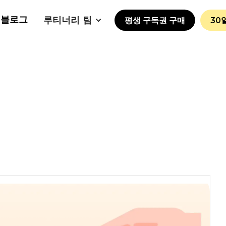
블로그
루티너리 팀
평생 구독권 구매
30