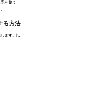
経系を整え、
す。
践する方法
揮します。以