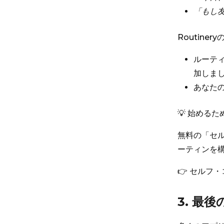
「もし
Routin
ルーテ
加しま
あなた
💡 始める
無料の「セ
ーティンを
👉
セルフ・
3. 最