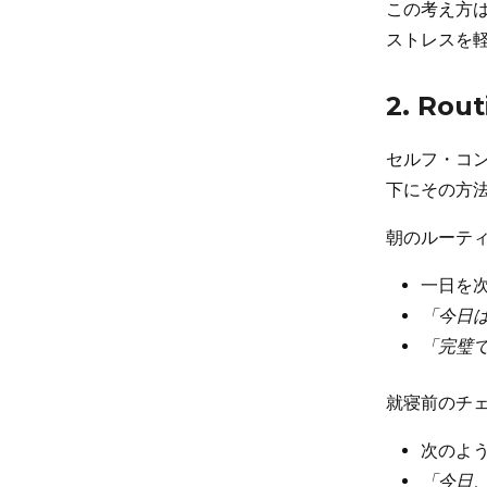
この考え方
ストレスを
2. R
セルフ・コ
下にその方
朝のルーテ
一日を
「今日
「完璧
就寝前のチ
次のよ
「今日