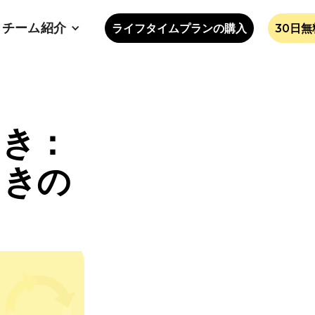
チーム紹介
ライフタイムプランの購入
30日
とき：
ときの