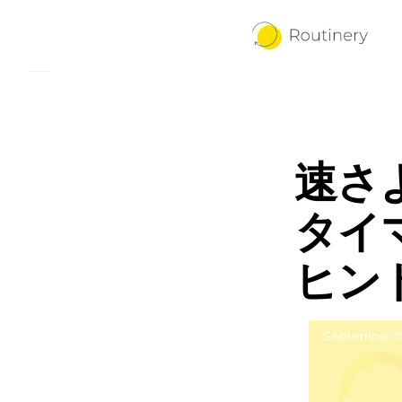
速さ
タイ
ヒン
September 19