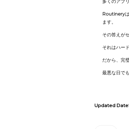
多くのアプ
Routin
ます。
その答えが
それはハー
だから、完
最悪な日で
Updated Date