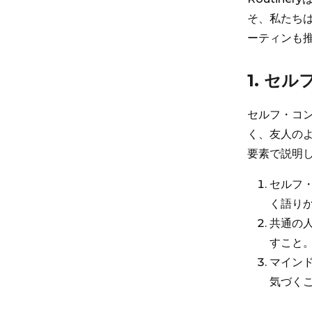
そ、私たち
ーティンも
1. セ
セルフ・コ
く、友人の
要素で説明
セルフ・
く語り
共通の人
すこと
マインド
気づく