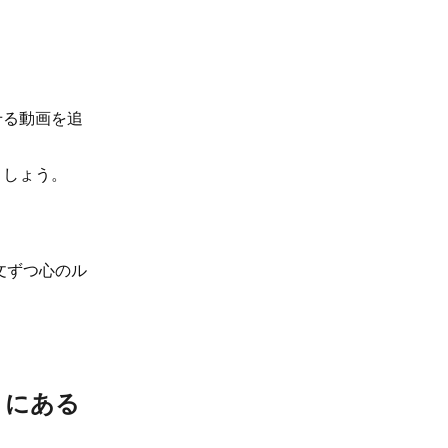
」
せる動画を追
ましょう。
文ずつ心のル
」にある