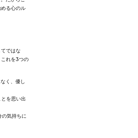
始める心のル
してではな
これを3つの
ではなく、優し
ることを思い出
自分の気持ちに