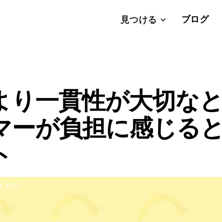
ブログ
見つける
より一貫性が大切な
マーが負担に感じる
ト
, 2025