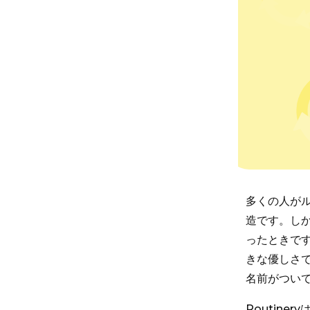
多くの人が
造です。し
ったときで
きな優しさ
名前がつい
Routin