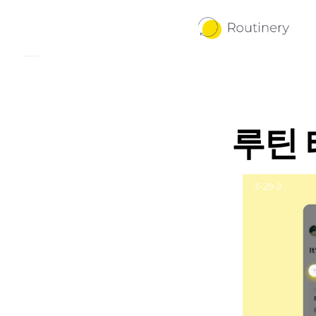
루틴 
3-29-2