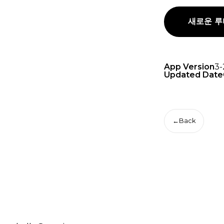
새로운 루
App Version
3-
Updated Date
←
Back