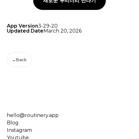
새로운 루티너리 만나기
App Version
3-29-20
Updated Date
March 20, 2026
←
Back
hello@routinery.app
Blog
Instagram
Youtube