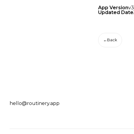
App Version
v3
Updated Date
←
Back
hello@routinery.app