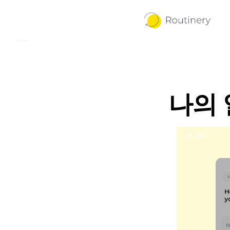
나의 
v3-28-2