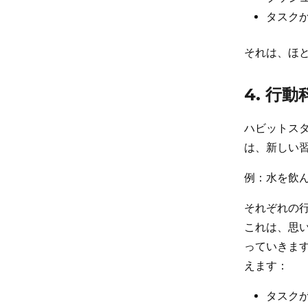
タスク
それは、ほ
4. 行
ハビットス
は、新しい
例：水を飲ん
それぞれの
これは、思
っていきます
えます：
タスク