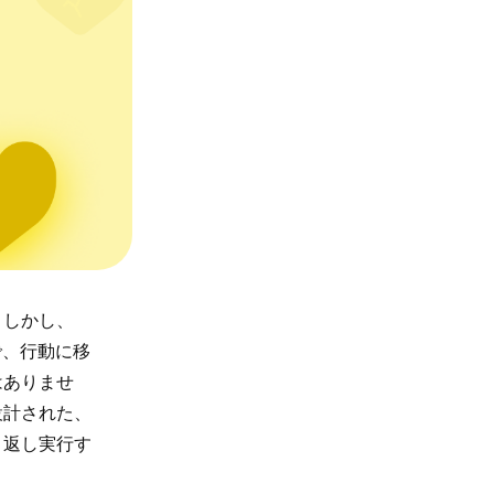
。しかし、
で、行動に移
はありませ
設計された、
り返し実行す