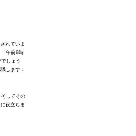
る
築されていま
「午前8時
ぜでしょう
認識します：
。そしてその
のに役立ちま