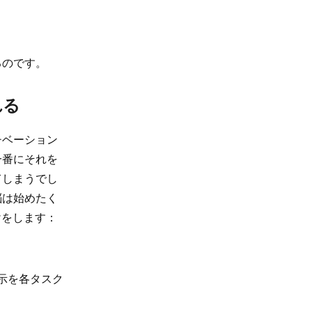
るのです。
れる
チベーション
一番にそれを
てしまうでし
脳は始めたく
けをします：
指示を各タスク