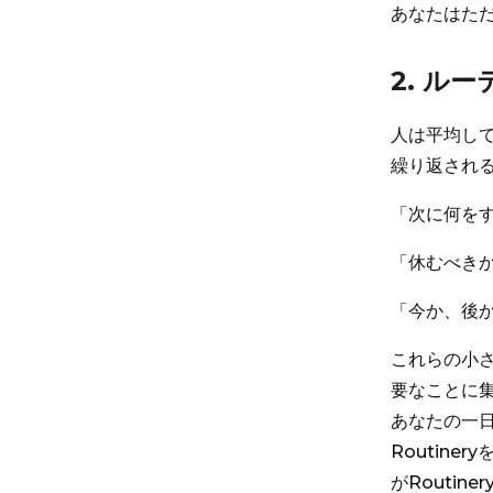
あなたはた
2. ル
人は平均して
繰り返され
「次に何を
「休むべき
「今か、後
これらの小
要なことに
あなたの一
Routin
がRoutin