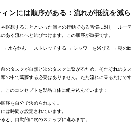
ーティンには順序がある：流れが抵抗を減
とや瞑想することといった個々の行動である習慣に対し、ルー
味のある流れへと結びつけます。この順序が重要です。
 → 水を飲む → ストレッチする → シャワーを浴びる → 朝の瞑
、前のタスクが自然と次のタスクに繋がるため、それぞれのタ
。頭の中で葛藤する必要はありません。ただ流れに乗るだけで
eryは、このコンセプトを製品自体に組み込んでいます：
の順序を自分で決められます。
クには時間が設定されています。
来ると、自動的に次のステップに進みます。