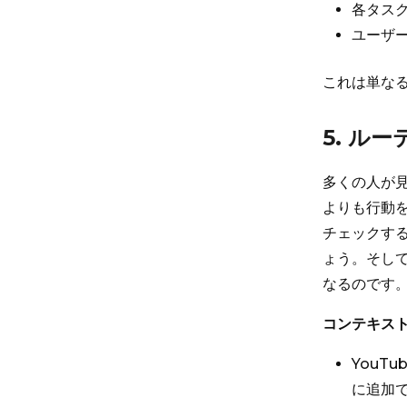
各タス
ユーザ
これは単な
5. ル
多くの人が
よりも行動
チェックす
ょう。そし
なるのです。
コンテキス
YouT
に追加