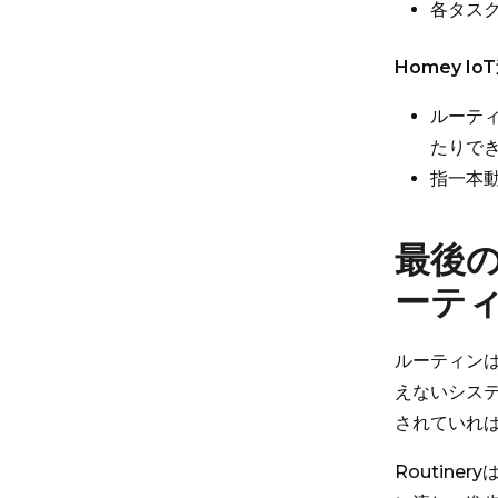
各タス
Homey Io
ルーテ
たりで
指一本
最後
ーテ
ルーティン
えないシス
されていれ
Routin