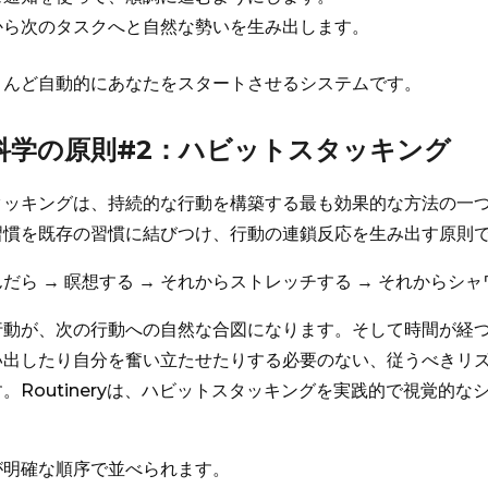
から次のタスクへと自然な勢いを生み出します。
とんど自動的にあなたをスタートさせるシステムです。
動科学の原則#2：ハビットスタッキング
タッキングは、持続的な行動を構築する最も効果的な方法の一
習慣を既存の習慣に結びつけ、行動の連鎖反応を生み出す原則
だら → 瞑想する → それからストレッチする → それからシ
行動が、次の行動への自然な合図になります。そして時間が経
い出したり自分を奮い立たせたりする必要のない、従うべきリ
。Routineryは、ハビットスタッキングを実践的で視覚的な
が明確な順序で並べられます。