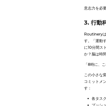
意志力を必
3. 行
Routin
す。「運動
に10分間
か？脳は時
「8時に、
この小さな
コミットメン
す：
各タス
プッシ