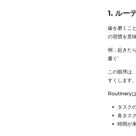
1. ル
歯を磨くこ
の習慣を意
例：起きたら
書く’
この順序は
すくします
Routin
タスク
各タス
時間が