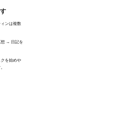
らす
ティンは複数
想 → 日記を
スクを始めや
す。