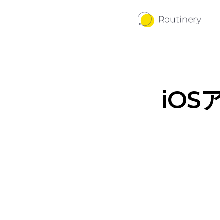
iOS
v3-27-7