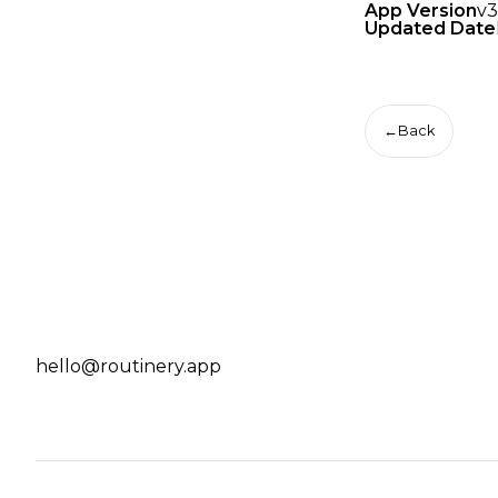
App Version
v3
Updated Date
←
Back
hello@routinery.app