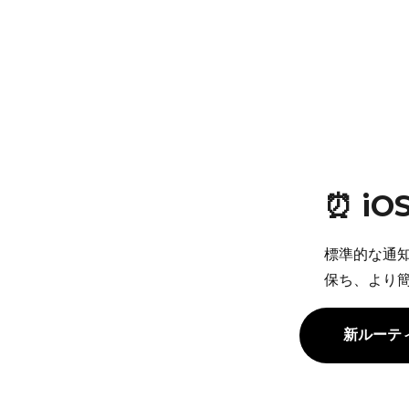
⏰ i
標準的な通
保ち、より
新ルーテ