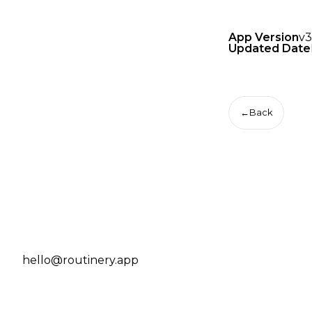
App Version
v3
Updated Date
←
Back
hello@routinery.app