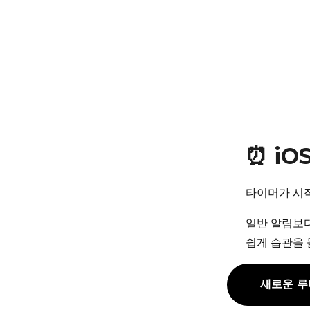
⏰ iO
타이머가 시
일반 알림보
쉽게 습관을 
새로운 루