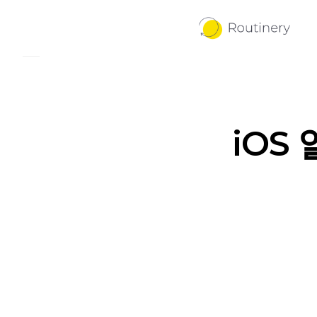
iOS
v3-27-7