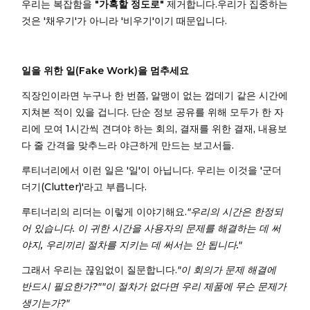
우리는 복잡함을
"가혹할 정도로"
제거합니다.우리가 집중하는
것은 '채우기'가 아니라 '비우기'이기 때문입니다.
일을 위한 일(Fake Work)을 멈추세요
직장인이라면 누구나 한 번쯤, 알맹이 없는 껍데기 같은 시간에
지쳐본 적이 있을 겁니다. 단순 정보 공유를 위해 모두가 한 자
리에 모여 1시간씩 견뎌야 하는 회의, 결재를 위한 결재, 내용보
다 줄 간격을 맞추느라 야근하게 만드는 보고서들.
루티너리에서 이런 일은 '일'이 아닙니다. 우리는 이것을 '군더
더기(Clutter)'라고 부릅니다.
루티너리의 리더는 이렇게 이야기해요.
"우리의 시간은 한정되
어 있습니다. 이 귀한 시간을 사용자의 문제를 해결하는 데 써
야지, 우리끼리 절차를 지키는 데 써서는 안 됩니다."
그래서 우리는 끊임없이 질문합니다.
"이 회의가 문제 해결에
반드시 필요한가?""이 절차가 없다면 우리 제품에 무슨 문제가
생기는가?"