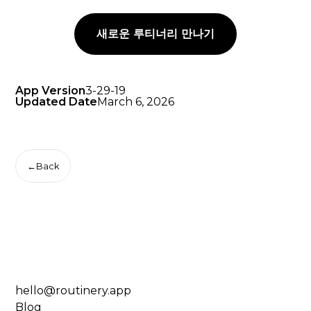
새로운 루티너리 만나기
App Version
3-29-19
Updated Date
March 6, 2026
←
Back
hello@routinery.app
Blog